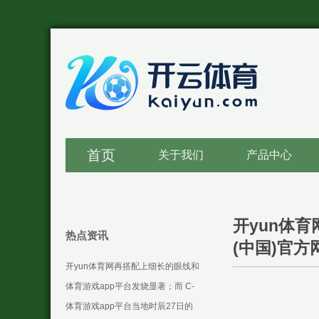
首页
关于我们
产品中心
开yun体育
热点资讯
(中国)官方
开yun体育网再搭配上细长的眼线和
浓密卷翘的睫毛-开云官网kaiyun切
体育游戏app平台发烧显著；而 C-
尔西赞助
10 轴承一装上-开云官网kaiyun切尔
体育游戏app平台当地时辰27日的