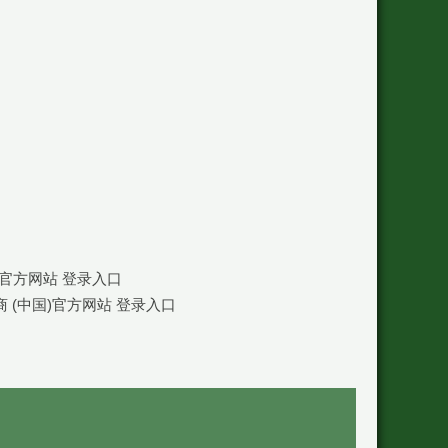
)官方网站 登录入口
 (中国)官方网站 登录入口