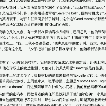
图。这个总在英语课上跑神的男孩，此刻笔尖划过的线条，比他写“He
功课时，我对着满篇倒置的26个字母发怔，“apple”错写成“aeppl
名足球小门将，身旁用英语写着“Save the ball”，固然错拼成了“S
英语寰宇。与班主任雷同后我了解到，这个连“Good morning”
使师法足球解说员在进球时喊“Goal”的语调。
撬动心灵的支点。有一天我在操场看小凡锻练，已而思到：他的绿茵
他说：“小凡，刚才你过东说念主的手脚太帅了！我录下来了！要不要
球衣上。“我……我不会说英语。”他声息细得像蚊子叫。我大开视频饱读吹他
 to me’，还有这个是……”夕阳把咱们的影子投在草坪上，他随着我
有了小凡的“绿茵技能”。我把课文改编成足球主题对话，让他上演队长
等单词和他在球场上的发达推测，夸他守门的风光即是“Brave”的最好施展
课本上的红叉少了，拔帜树帜的是越来越多的“Excellent”钤记
词接龙游戏。上周他拿来一张手抄报，主题是“Football and En
starts with a dream”，而边缘阿谁正在扑救的小门将，胸前显然写着“Study H
待解码的密码本，而教养者的责任即是找到属于他们的“密钥”，小凡
但当他能用英语抒发爱重时，那份从内而外的自信，即是英语教养最
“学不会”的学问，终将酿成孩子驱驰时眼下的风，助力他们走得更远