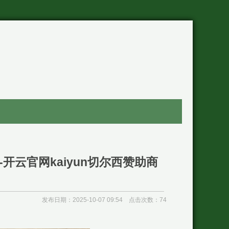
孩-开云官网kaiyun切尔西赞助商
发布日期：2025-10-07 09:54 点击次数：74