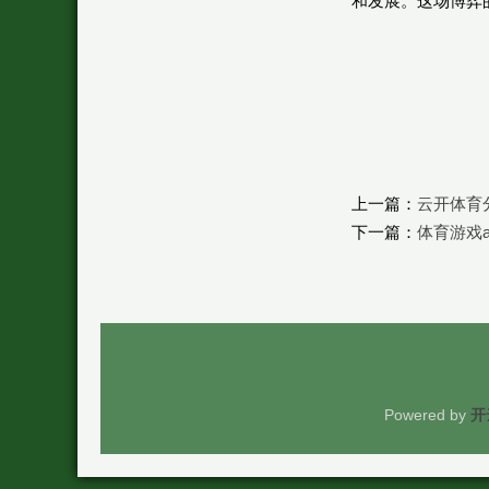
和发展。这场博弈
上一篇：
云开体育分
下一篇：
体育游戏a
Powered by
开