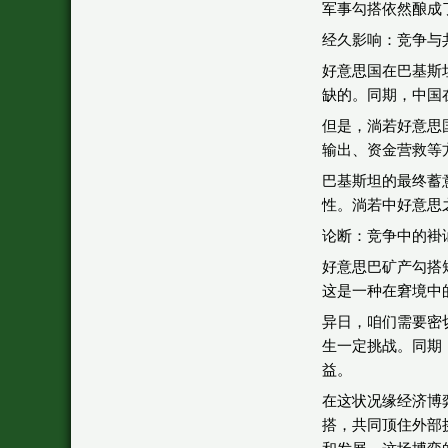
军事勾搭依然酿成
经久影响：竞争与
好意思国在巴基斯
缺的。同期，中国
但是，淌若好意思
输出、资金营救等
巴基斯坦的最终蓄
性。淌若中好意思
论断：竞争中的褂
好意思巴矿产勾搭
这是一种在窘境中
异日，咱们需要密
生一定挑战。同期
益。
在这状况缘经济博
搭，共同顶住外部