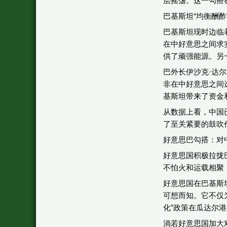
层摇荡。这一勾搭
巴基斯坦“均衡酬酢
巴基斯坦现时边临
在中好意思之间求
供了顽强能源。另
巴外长伊沙克·达
非在中好意思之间
基斯坦带来了资金
从数据上看，中国
了至关紧要的鼓吹
好意思巴勾搭：对
好意思国积极拉拢
不怕火和运载相聚
好意思国在巴基斯
可想而知。它不仅
化”政策在瓜达尔
淌若好意思国加大