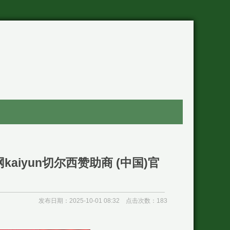
iyun切尔西赞助商 (中国)官
发布日期：2025-10-01 08:32 点击次数：183