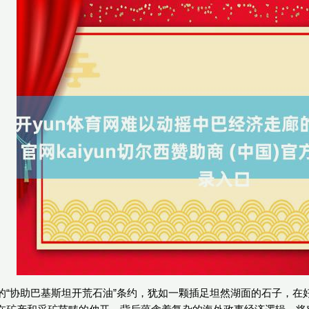
的“协助巴基斯坦开荒石油”条约，犹如一颗插足坦然湖面的石子，在