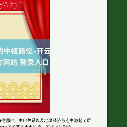
好意思巴、中巴关系以及地缘经济形态中激起了层