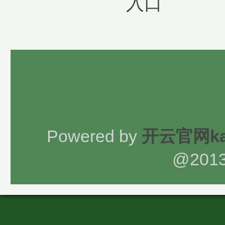
入口
Powered by
开云官网ka
@2013