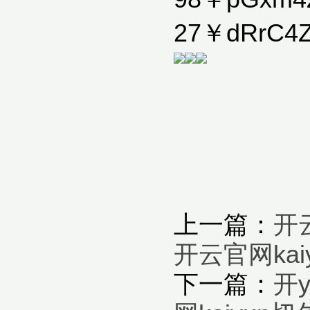
27￥dRrC4
上一篇：
开
开云官网ka
下一篇：
开