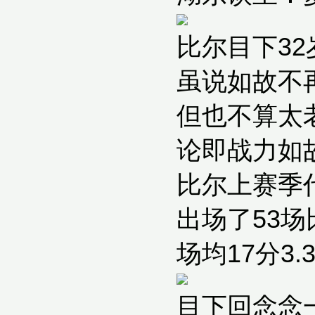
比尔目下32
虽说如故不
但也不算太
论即战力如
比尔上赛季
出场了53场
场均17分3.
目下回念念