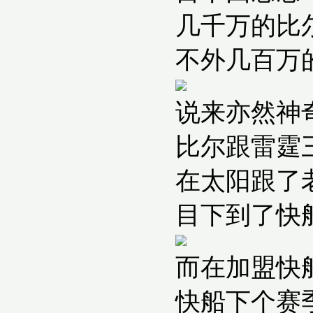
几千万的比
不外几百万
说来亦然神
比尔跟雷霆
在太阳跟了
目下到了快
而在加盟快
快船下个赛