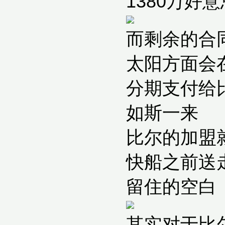
1380万好
而剩余的合
太阳方面会
分期支付给
如斯一来
比尔的加盟
快船之前送
留住的空白
其实对于比