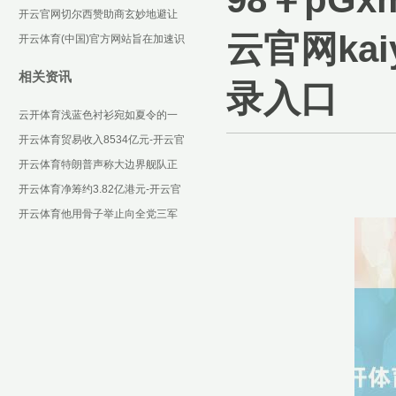
西
最新收盘价知道-开云官网kaiyun切
开云官网切尔西赞助商玄妙地避让
云官网ka
尔西赞助
了好意思国缔造的关税 “路障”-开云
开云体育(中国)官方网站旨在加速识
官网kaiyu
别出具后劲的候选药物-开云官网
相关资讯
录入口
kaiyun切尔
云开体育浅蓝色衬衫宛如夏令的一
缕清风-开云官网kaiyun切尔西赞助
开云体育贸易收入8534亿元-开云官
商 (中国)
网kaiyun切尔西赞助商 (中国)官方
开云体育特朗普声称大边界舰队正
网站
驶向伊朗特朗普曾威迫称-开云官网
开云体育净筹约3.82亿港元-开云官
kaiyun切尔西
网kaiyun切尔西赞助商 (中国)官方
开云体育他用骨子举止向全党三军
网站
诞生了榜样-开云官网kaiyun切尔西
赞助商 (中